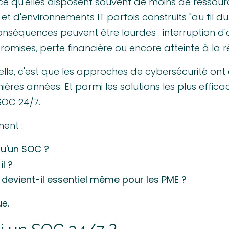
ce qu'elles disposent souvent de moins de ressour
 et d'environnements IT parfois construits "au fil du
onséquences peuvent être lourdes : interruption d'a
mises, perte financière ou encore atteinte à la r
lle, c'est que les approches de cybersécurité o
ières années. Et parmi les solutions les plus effica
SOC 24/7.
ment :
qu'un SOC ?
il ?
 devient-il essentiel même pour les PME ?
ue.