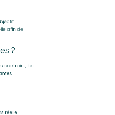
bjectif
lle afin de
es ?
 contraire, les
santes.
s réelle