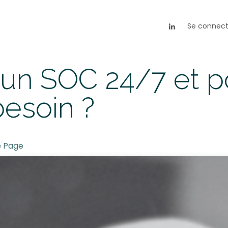
es
À propos
Ressources
Se connect
’un SOC 24/7 et p
esoin ?
e Page