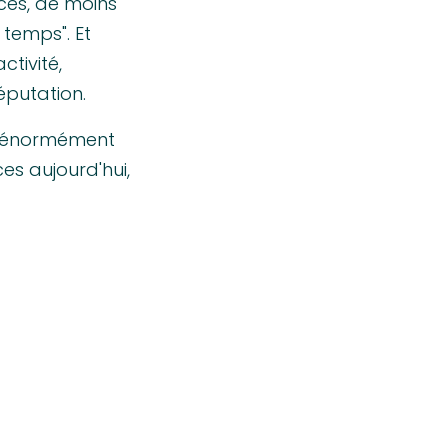
ces, de moins
 temps". Et
ctivité,
éputation.
nt énormément
ces aujourd'hui,