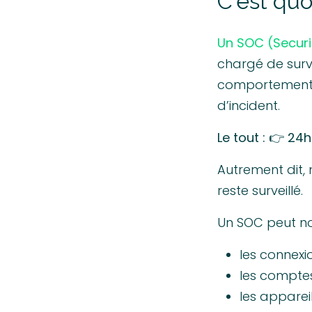
C'est qu
Un SOC (Securi
chargé de surve
comportements 
d’incident.
Le tout : 👉 24
Autrement dit,
reste surveillé.
Un SOC peut no
les connexio
les comptes
les appareil