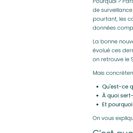
Pourquoi ? Par
de surveillance
pourtant, les c
données compro
La bonne nouve
évolué ces dern
on retrouve le 
Mais concrète
Qu'est-ce 
À quoi sert-
Et pourquoi
On vous expliq