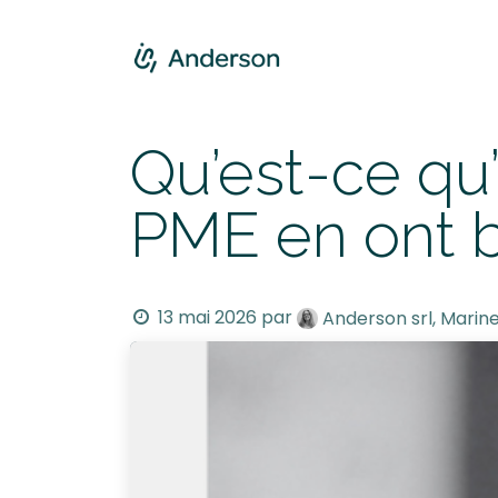
Se rendre au contenu
Accueil
Servic
Qu’est-ce qu
PME en ont b
13 mai 2026
par
Anderson srl, Marin