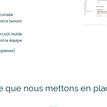
écurisée
votre tenant
rcoût inutile
notre équipe
ouplesse)
e que nous mettons en pla