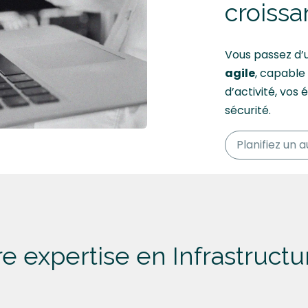
croiss
Vous passez d’
agile
, capable 
d’activité, vos 
sécurité.
Planifiez un a
re
expertise
en Infrastructu