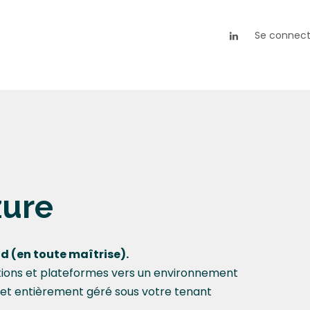
es
À propos
Ressources
Se connect
zure
ud (en toute maîtrise).
ations et plateformes vers un environnement
if et entièrement géré sous votre tenant