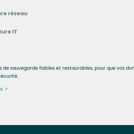
ure réseau
ture IT
s de sauvegarde fiables et restaurables, pour que vos do
sécurité.
us
↗︎