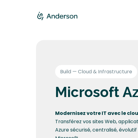
Se rendre au contenu
Accueil
Servic
Build — Cloud & Infrastructure
Microsoft A
Modernisez votre IT avec le clo
Transférez vos sites Web, applic
Azure sécurisé, centralisé, évolut