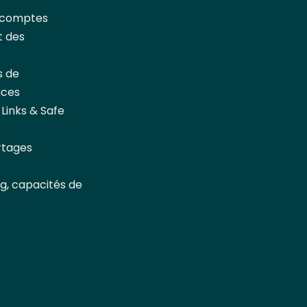
, comptes
t des
s de
aces
 Links & Safe
rtages
ing, capacités de