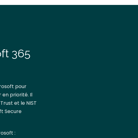
ft 365
rosoft pour
n priorité. Il
Trust et le NIST
ft Secure
osoft :