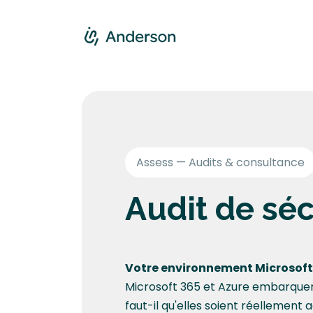
Se rendre au contenu
Accueil
Servic
Assess — Audits & consultance
Audit de sé
Votre environnement Microsoft e
Microsoft 365 et Azure embarquen
faut-il qu'elles soient réellement 