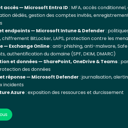
et accès — Microsoft Entra ID
: MFA, accès conditionnel
ation dédiés, gestion des comptes invités, enregistremen
s
et endpoints — Microsoft Intune & Defender
: politique
 chiffrement BitLocker, LAPS, protection contre les men
e — Exchange Online
: anti-phishing, anti-malware, Safe
s, authentification du domaine (SPF, DKIM, DMARC)
tion et données — SharePoint, OneDrive & Teams
: pa
protection des données
et réponse — Microsoft Defender
: journalisation, alert
x incidents
ture Azure
: exposition des ressources et durcissement
ous