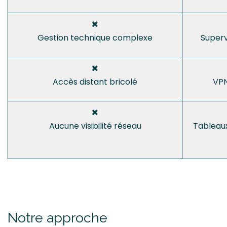
Gestion technique complexe
Superv
Accès distant bricolé
VPN
Aucune visibilité réseau
Tableaux
Notre approche