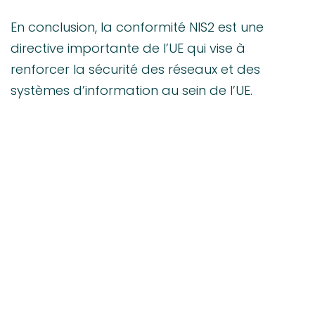
En conclusion, la conformité NIS2 est une
directive importante de l’UE qui vise à
renforcer la sécurité des réseaux et des
systèmes d’information au sein de l’UE.
Les entreprises doivent comprendre les
implications de cette réglementation et se
préparer à se conformer à ses
exigences. Cela implique d’identifier les risques
de sécurité, de mettre en œuvre des mesures
de sécurité appropriées et de développer des
plans de réponse aux incidents. En se
conformant à la directive NIS2, les entreprises
peuvent protéger leurs réseaux et systèmes
d’information contre les cybermenaces et